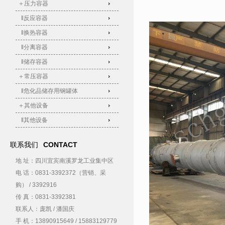
＋压力容器
‖反应容器
‖换热容器
‖分离容器
‖储存容器
＋常压容器
‖危化品储存用钢罐体
＋其他设备
‖其他设备
联系我们
CONTACT
地 址：四川宜宾南溪罗龙工业集中区
电 话：0831-3392372（营销、采
购） / 3392916
传 真：0831-3392381
联系人：庞凯 / 潘国庆
手 机：13890915649 / 15883129779