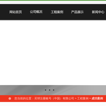
●
●
●
您当前的位置：买球注册账号（中国）有限公司 > 工程案例 >
成功案例