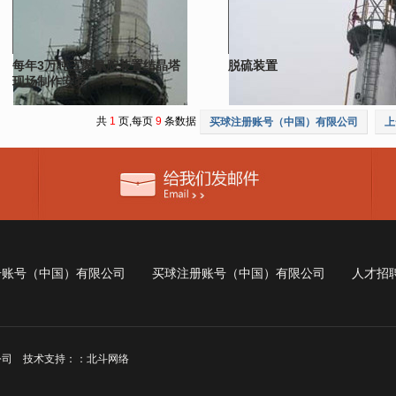
每年3万吨三聚氰胺装置结晶塔
脱硫装置
现场制作安装
共
1
页,每页
9
条数据
买球注册账号（中国）有限公司
上
册账号（中国）有限公司
买球注册账号（中国）有限公司
人才招
司 技术支持：：北斗网络