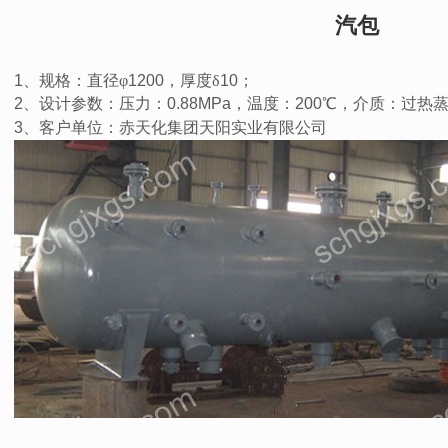
汽包
1
、规格：直径φ
1200
，厚度δ
10
；
2
、设计参数：压力：
0.88MPa
，温度：
200
℃，介质：
过热
3
、客户单位：赤天化集团天阳实业有限公司