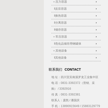
＋压力容器
‖反应容器
‖换热容器
‖分离容器
‖储存容器
＋常压容器
‖危化品储存用钢罐体
＋其他设备
‖其他设备
联系我们
CONTACT
地 址：四川宜宾南溪罗龙工业集中区
电 话：0831-3392372（营销、采
购） / 3392916
传 真：0831-3392381
联系人：庞凯 / 潘国庆
手 机：13890915649 / 15883129779